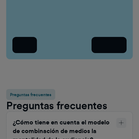
Empre
Correo electrónico del trabajo
¿Quié
Sel
Atrás
Continuar
País
Sel
Preguntas frecuentes
Preguntas frecuentes
¿Cómo tiene en cuenta el modelo
de combinación de medios la