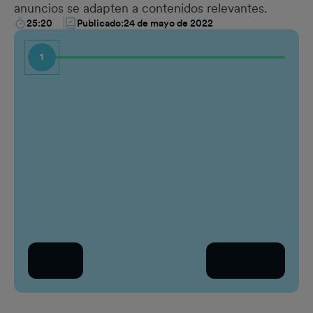
anuncios se adapten a contenidos relevantes.
25:20
Publicado:
24 de mayo de 2022
1
Nombre
Puest
Apellido
Empre
Correo electrónico del trabajo
¿Quié
Sel
País
Atrás
Continuar
Sel