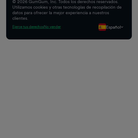
©
2026
GumGum, Inc. Todos los derechos reservados.
Utilizamos cookies y otras tecnologías de recopilación de
datos para ofrecer la mejor experiencia a nuestros
clientes.
Español
Ejerce tus derechos
No vender