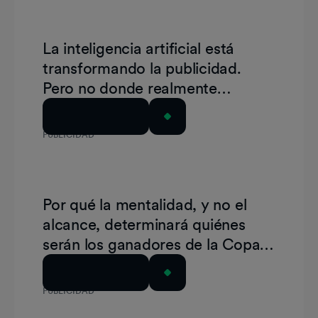
La inteligencia artificial está
transformando la publicidad.
Pero no donde realmente
importa.
Leer el artículo
PUBLICIDAD
Por qué la mentalidad, y no el
alcance, determinará quiénes
serán los ganadores de la Copa
del Mundo de la FIFA 2026 para
Leer el artículo
las marcas
PUBLICIDAD