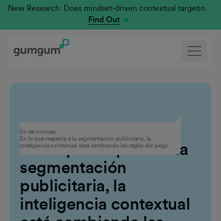
New Research: Does mindset-driven contextual targeting outperform traditional?
Find Out
Publicidad
En las noticias
En lo que respecta a la segmentación publicitaria, la
En lo que respecta a la
inteligencia contextual está cambiando las reglas del juego
segmentación
publicitaria, la
inteligencia contextual